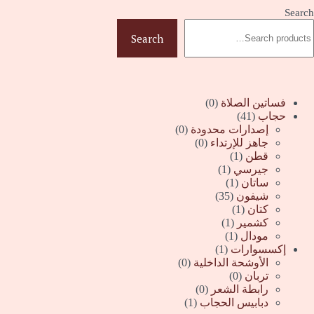
Search
Search
0
فساتين الصلاة
0
41
منتج
حجاب
41
منتج
0
إصدارات محدودة
0
0
منتج
جاهز للإرتداء
0
(1)
منتج
قطن
1
منتج
(1)
جيرسي
1
(1)
واحد
منتج
ساتان
1
منتج
35
واحد
شيفون
35
(1)
واحد
منتج
كتان
1
منتج
(1)
كشمير
1
(1)
واحد
منتج
مودال
1
منتج
(1)
واحد
إكسسوارات
1
واحد
منتج
0
الأوشحة الداخلية
0
0
واحد
منتج
تربان
0
منتج
0
رابطة الشعر
0
منتج
(1)
دبابيس الحجاب
1