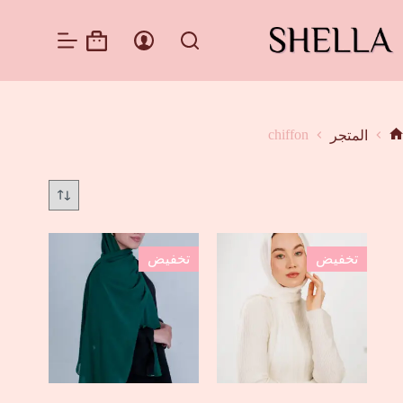
لتجاوز
لى
لمحتوى
عربة
التسوق
chiffon
المتجر
لرئيسية
تخفيض
تخفيض